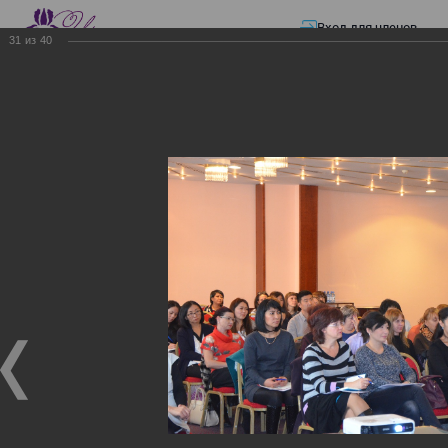
Вход для членов
31
из
40
☰ Меню
Главная страница
—
Презентации
—
Изменения в трудовом и налоговом
законодательстве: Обязательное медицинское страхование, всеобщее
налоговое декларирование, изменения в налоговом законодательстве
2017 года в части ИПН и СН
Изменения в трудовом и
налоговом
законодательстве:
Обязательное
медицинское страхование,