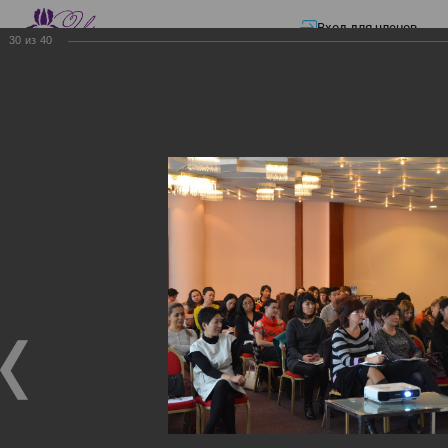
Вход для членов
30
из
40
☰ Меню
Главная страница
—
Презентации
—
Изменения в трудовом и налоговом
законодательстве: Обязательное медицинское страхование, всеобщее
налоговое декларирование, изменения в налоговом законодательстве
2017 года в части ИПН и СН
Изменения в трудовом и
налоговом
законодательстве:
Обязательное
медицинское страхование,