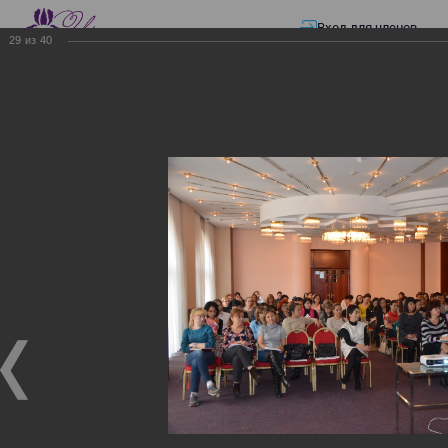
Вход для членов
29
из
40
☰ Меню
Главная страница
—
Презентации
—
Изменения в трудовом и налоговом
законодательстве: Обязательное медицинское страхование, всеобщее
налоговое декларирование, изменения в налоговом законодательстве
2017 года в части ИПН и СН
Изменения в трудовом и
налоговом
законодательстве:
Обязательное
медицинское страхование,