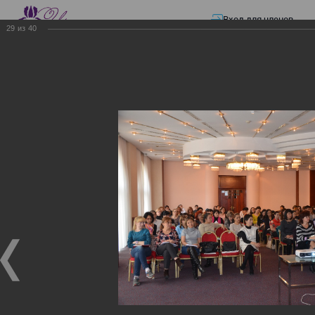
Вход для членов
29
из
40
☰ Меню
Главная страница
—
Презентации
—
Изменения в трудовом и налоговом
законодательстве: Обязательное медицинское страхование, всеобщее
налоговое декларирование, изменения в налоговом законодательстве
2017 года в части ИПН и СН
Изменения в трудовом и
налоговом
законодательстве:
Обязательное
медицинское страхование,