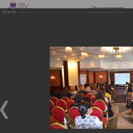
Вход для членов
28
из
40
☰ Меню
Главная страница
—
Презентации
—
Изменения в трудовом и налоговом
законодательстве: Обязательное медицинское страхование, всеобщее
налоговое декларирование, изменения в налоговом законодательстве
2017 года в части ИПН и СН
Изменения в трудовом и
налоговом
законодательстве:
Обязательное
медицинское страхование,