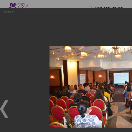
Вход для членов
28
из
40
☰ Меню
Главная страница
—
Презентации
—
Изменения в трудовом и налоговом
законодательстве: Обязательное медицинское страхование, всеобщее
налоговое декларирование, изменения в налоговом законодательстве
2017 года в части ИПН и СН
Изменения в трудовом и
налоговом
законодательстве:
Обязательное
медицинское страхование,