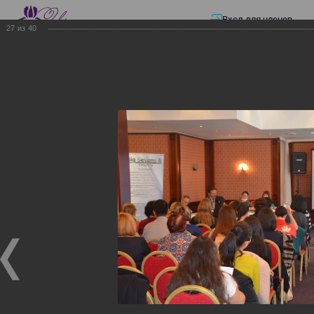
Вход для членов
27
из
40
☰ Меню
Главная страница
—
Презентации
—
Изменения в трудовом и налоговом
законодательстве: Обязательное медицинское страхование, всеобщее
налоговое декларирование, изменения в налоговом законодательстве
2017 года в части ИПН и СН
Изменения в трудовом и
налоговом
законодательстве:
Обязательное
медицинское страхование,