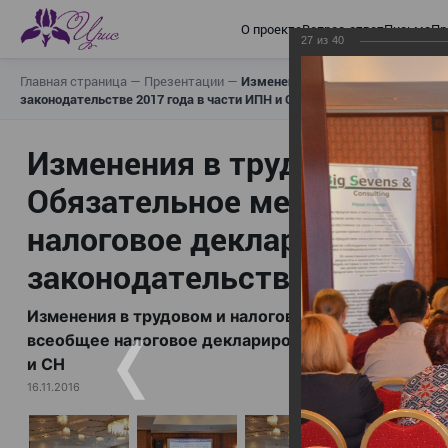
О проекте
Вопрос-ответ
Письма
Пр
27
из
40
Главная страница
—
Презентации
—
Изменения в трудовом и налогов
законодательстве 2017 года в части ИПН и СН
Изменения в трудовом и н
Обязательное медицинское
налоговое декларирование,
законодательстве 2017 год
Изменения в трудовом и налоговом законодательс
всеобщее налоговое декларирование, изменения в 
и СН
16.11.2016