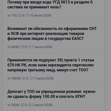
Почему при вводе кода УГД 0613 в разделе G
система не принимает ноль?
715
0
15 июля 2026
Возникает ли обязанность по оформлению СНТ
и ЭСФ при интернет-реализации товаров
физическим лицам в государства ЕАЭС?
8283
0
7 июля 2026
Применяется ли подпункт 39) пункта 1 статьи
679 НК РК, если заем нерезидента перечислен
напрямую третьему лицу, минуя счет ТОО?
19035
0
7 июля 2026
Депозит у ТОО на упрощенном режиме: нужно
ли сдавать форму 100.00 и платить КПН?
5834
0
2 июля 2026