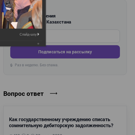
РАССЫЛКА
Новости и изменения
для бухгалтеров Казахстана
Введите ваш e-mail
Слайд-шоу:
Подписаться на рассылку
Раз в неделю. Без спама.
🔒
Вопрос ответ
Как государственному учреждению списать
сомнительную дебиторскую задолженность?