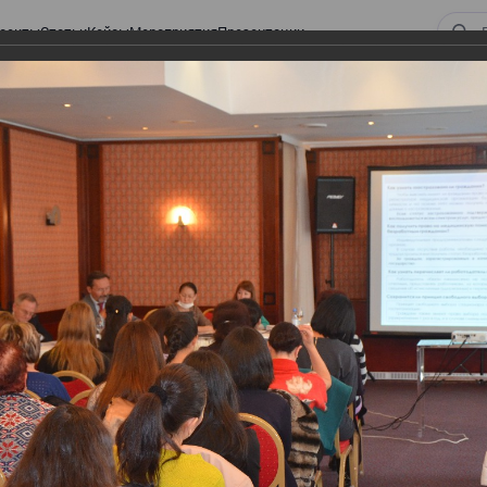
оекты
Статьи
Кейсы
Мероприятия
Презентации
ом законодательстве: Обязательное медицинское страхование, всеобщее
алоговом законодательстве:
 страхование, всеобщее
 изменения в налоговом
а в части ИПН и СН
тве: Обязательное медицинское страхование,
налоговом законодательстве 2017 года в части ИПН