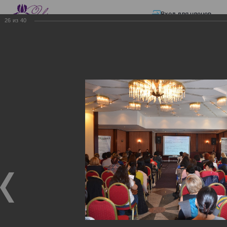
Вход для членов
26
из
40
☰ Меню
Главная страница
—
Презентации
—
Изменения в трудовом и налоговом
законодательстве: Обязательное медицинское страхование, всеобщее
налоговое декларирование, изменения в налоговом законодательстве
2017 года в части ИПН и СН
Изменения в трудовом и
налоговом
законодательстве:
Обязательное
медицинское страхование,