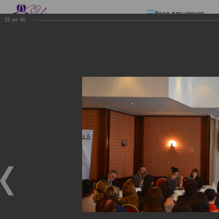
Вход для членов
25
из
40
☰ Меню
Главная страница
—
Презентации
—
Изменения в трудовом и налоговом
законодательстве: Обязательное медицинское страхование, всеобщее
налоговое декларирование, изменения в налоговом законодательстве
2017 года в части ИПН и СН
Изменения в трудовом и
налоговом
законодательстве:
Обязательное
медицинское страхование,