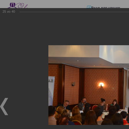
Вход для членов
25
из
40
☰ Меню
Главная страница
—
Презентации
—
Изменения в трудовом и налоговом
законодательстве: Обязательное медицинское страхование, всеобщее
налоговое декларирование, изменения в налоговом законодательстве
2017 года в части ИПН и СН
Изменения в трудовом и
налоговом
законодательстве:
Обязательное
медицинское страхование,