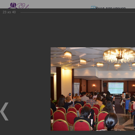
Вход для членов
23
из
40
☰ Меню
Главная страница
—
Презентации
—
Изменения в трудовом и налоговом
законодательстве: Обязательное медицинское страхование, всеобщее
налоговое декларирование, изменения в налоговом законодательстве
2017 года в части ИПН и СН
Изменения в трудовом и
налоговом
законодательстве:
Обязательное
медицинское страхование,