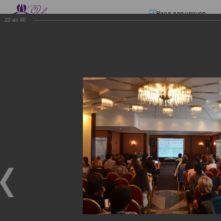
Вход для членов
22
из
40
☰ Меню
Главная страница
—
Презентации
—
Изменения в трудовом и налоговом
законодательстве: Обязательное медицинское страхование, всеобщее
налоговое декларирование, изменения в налоговом законодательстве
2017 года в части ИПН и СН
Изменения в трудовом и
налоговом
законодательстве:
Обязательное
медицинское страхование,