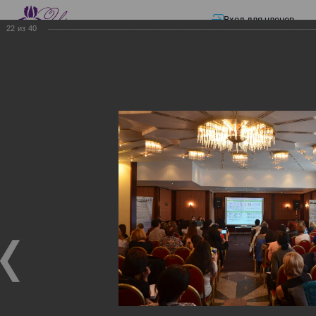
Вход для членов
22
из
40
☰ Меню
Главная страница
—
Презентации
—
Изменения в трудовом и налоговом
законодательстве: Обязательное медицинское страхование, всеобщее
налоговое декларирование, изменения в налоговом законодательстве
2017 года в части ИПН и СН
Изменения в трудовом и
налоговом
законодательстве:
Обязательное
медицинское страхование,