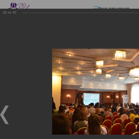
Вход для членов
20
из
40
☰ Меню
Главная страница
—
Презентации
—
Изменения в трудовом и налоговом
законодательстве: Обязательное медицинское страхование, всеобщее
налоговое декларирование, изменения в налоговом законодательстве
2017 года в части ИПН и СН
Изменения в трудовом и
налоговом
законодательстве:
Обязательное
медицинское страхование,