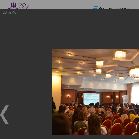
Вход для членов
20
из
40
☰ Меню
Главная страница
—
Презентации
—
Изменения в трудовом и налоговом
законодательстве: Обязательное медицинское страхование, всеобщее
налоговое декларирование, изменения в налоговом законодательстве
2017 года в части ИПН и СН
Изменения в трудовом и
налоговом
законодательстве:
Обязательное
медицинское страхование,