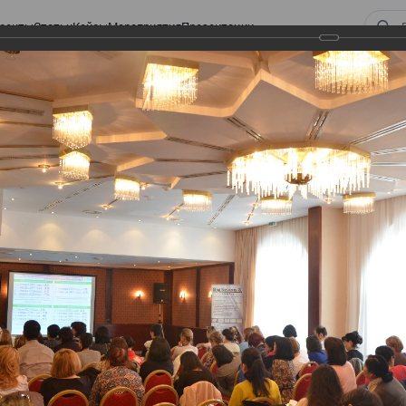
оекты
Статьи
Кейсы
Мероприятия
Презентации
ом законодательстве: Обязательное медицинское страхование, всеобщее
алоговом законодательстве:
 страхование, всеобщее
 изменения в налоговом
а в части ИПН и СН
тве: Обязательное медицинское страхование,
налоговом законодательстве 2017 года в части ИПН