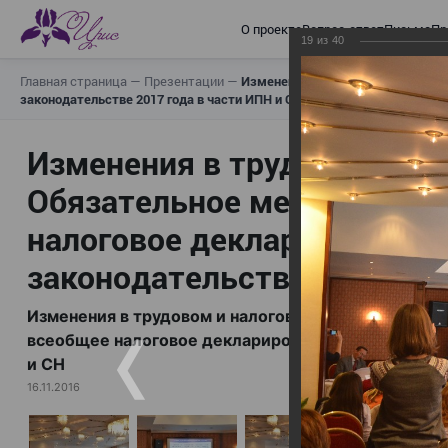
О проекте
Вопрос-ответ
Письма
Пр
19
из
40
Главная страница
—
Презентации
—
Изменения в трудовом и налогов
законодательстве 2017 года в части ИПН и СН
Изменения в трудовом и н
Обязательное медицинское
налоговое декларирование,
законодательстве 2017 год
Изменения в трудовом и налоговом законодательс
всеобщее налоговое декларирование, изменения в 
и СН
16.11.2016