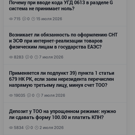
Почему при вводе кода УГД 0613 в разделе G
система не принимает ноль?
715
0
15 июля 2026
Возникает ли обязанность по оформлению СНТ
и ЭСФ при интернет-реализации товаров
физическим лицам в государства ЕАЭС?
8283
0
7 июля 2026
Применяется ли подпункт 39) пункта 1 статьи
679 НК РК, если заем нерезидента перечислен
напрямую третьему лицу, минуя счет ТОО?
19035
0
7 июля 2026
Депозит у ТОО на упрощенном режиме: нужно
ли сдавать форму 100.00 и платить КПН?
5834
0
2 июля 2026