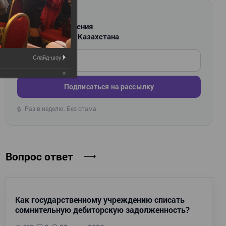
РАССЫЛКА
Новости и изменения
для бухгалтеров Казахстана
Введите ваш e-mail
Слайд-шоу:
Подписаться на рассылку
Раз в неделю. Без спама.
🔒
Вопрос ответ
Как государственному учреждению списать
сомнительную дебиторскую задолженность?