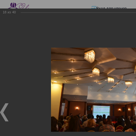
Вход для членов
18
из
40
☰ Меню
Главная страница
—
Презентации
—
Изменения в трудовом и налоговом
законодательстве: Обязательное медицинское страхование, всеобщее
налоговое декларирование, изменения в налоговом законодательстве
2017 года в части ИПН и СН
Изменения в трудовом и
налоговом
законодательстве:
Обязательное
медицинское страхование,