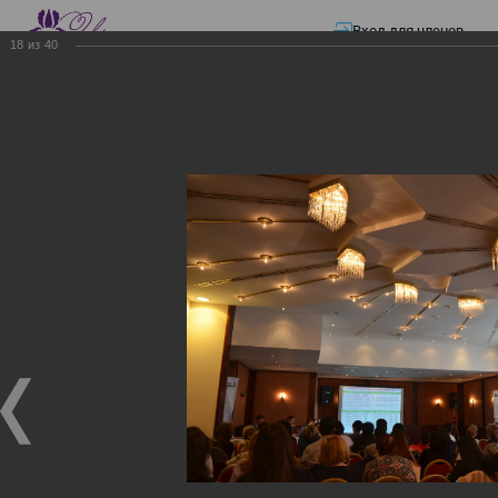
Вход для членов
18
из
40
☰ Меню
Главная страница
—
Презентации
—
Изменения в трудовом и налоговом
законодательстве: Обязательное медицинское страхование, всеобщее
налоговое декларирование, изменения в налоговом законодательстве
2017 года в части ИПН и СН
Изменения в трудовом и
налоговом
законодательстве:
Обязательное
медицинское страхование,