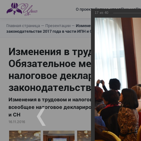
О проекте
Вопрос-ответ
Письма
Пр
17
из
40
Главная страница
—
Презентации
—
Изменения в трудовом и налогов
законодательстве 2017 года в части ИПН и СН
Изменения в трудовом и н
Обязательное медицинское
налоговое декларирование,
законодательстве 2017 год
Изменения в трудовом и налоговом законодательс
всеобщее налоговое декларирование, изменения в 
и СН
16.11.2016