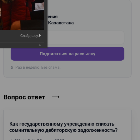
РАССЫЛКА
Новости и изменения
для бухгалтеров Казахстана
Введите ваш e-mail
Слайд-шоу:
Подписаться на рассылку
Раз в неделю. Без спама.
🔒
Вопрос ответ
Как государственному учреждению списать
сомнительную дебиторскую задолженность?