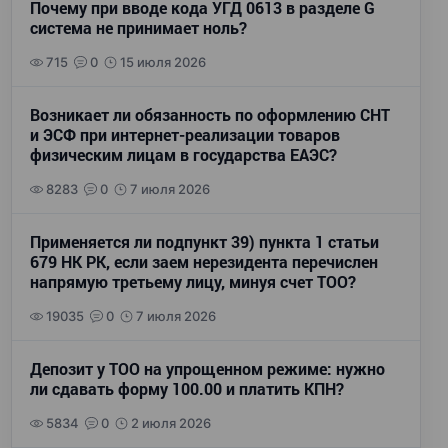
Почему при вводе кода УГД 0613 в разделе G
система не принимает ноль?
715
0
15 июля 2026
Возникает ли обязанность по оформлению СНТ
и ЭСФ при интернет-реализации товаров
физическим лицам в государства ЕАЭС?
8283
0
7 июля 2026
Применяется ли подпункт 39) пункта 1 статьи
679 НК РК, если заем нерезидента перечислен
напрямую третьему лицу, минуя счет ТОО?
19035
0
7 июля 2026
Депозит у ТОО на упрощенном режиме: нужно
ли сдавать форму 100.00 и платить КПН?
5834
0
2 июля 2026