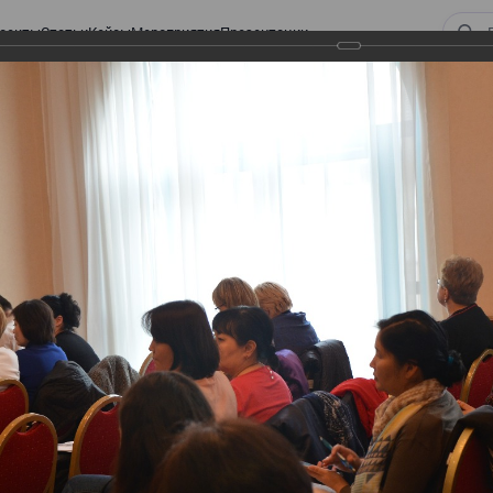
оекты
Статьи
Кейсы
Мероприятия
Презентации
ом законодательстве: Обязательное медицинское страхование, всеобщее
алоговом законодательстве:
 страхование, всеобщее
 изменения в налоговом
а в части ИПН и СН
тве: Обязательное медицинское страхование,
налоговом законодательстве 2017 года в части ИПН