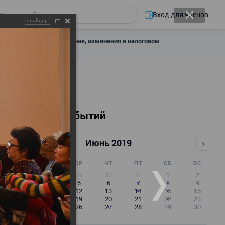
Вход для членов
слайдер
 налоговое декларирование, изменения в налоговом
Календарь событий
‹
›
Июнь 2019
ПН
ВТ
СР
ЧТ
ПТ
СБ
ВС
27
28
29
30
31
1
2
3
4
5
6
7
8
9
10
11
12
13
14
15
16
17
18
19
20
21
22
23
24
25
26
27
28
29
30