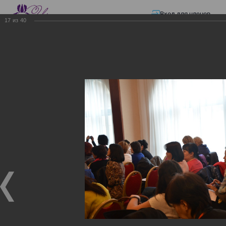
Вход для членов
17
из
40
☰ Меню
Главная страница
—
Презентации
—
Изменения в трудовом и налоговом
законодательстве: Обязательное медицинское страхование, всеобщее
налоговое декларирование, изменения в налоговом законодательстве
2017 года в части ИПН и СН
Изменения в трудовом и
налоговом
законодательстве:
Обязательное
медицинское страхование,