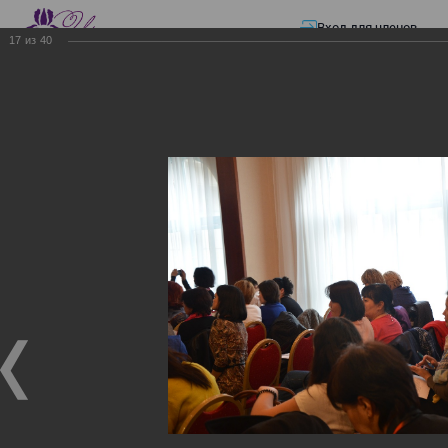
Вход для членов
17
из
40
☰ Меню
Главная страница
—
Презентации
—
Изменения в трудовом и налоговом
законодательстве: Обязательное медицинское страхование, всеобщее
налоговое декларирование, изменения в налоговом законодательстве
2017 года в части ИПН и СН
Изменения в трудовом и
налоговом
законодательстве:
Обязательное
медицинское страхование,