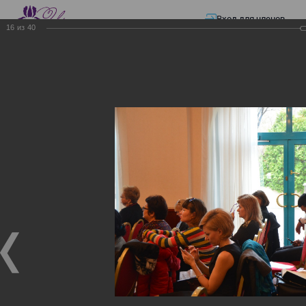
Вход для членов
16
из
40
☰ Меню
Главная страница
—
Презентации
—
Изменения в трудовом и налоговом
законодательстве: Обязательное медицинское страхование, всеобщее
налоговое декларирование, изменения в налоговом законодательстве
2017 года в части ИПН и СН
Изменения в трудовом и
налоговом
законодательстве:
Обязательное
медицинское страхование,