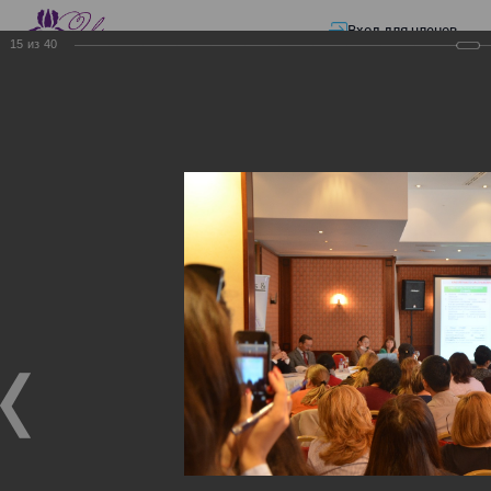
Вход для членов
15
из
40
☰ Меню
Главная страница
—
Презентации
—
Изменения в трудовом и налоговом
законодательстве: Обязательное медицинское страхование, всеобщее
налоговое декларирование, изменения в налоговом законодательстве
2017 года в части ИПН и СН
Изменения в трудовом и
налоговом
законодательстве:
Обязательное
медицинское страхование,