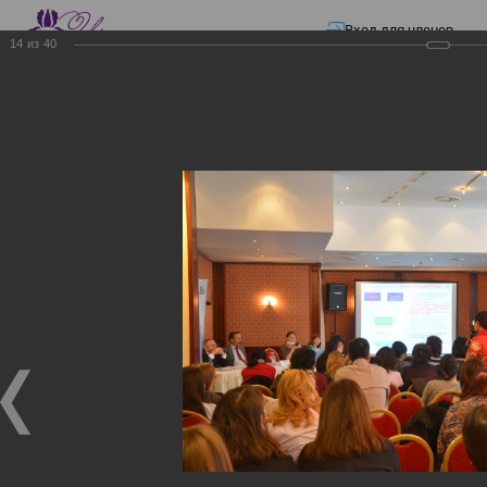
Вход для членов
14
из
40
☰ Меню
Главная страница
—
Презентации
—
Изменения в трудовом и налоговом
законодательстве: Обязательное медицинское страхование, всеобщее
налоговое декларирование, изменения в налоговом законодательстве
2017 года в части ИПН и СН
Изменения в трудовом и
налоговом
законодательстве:
Обязательное
медицинское страхование,