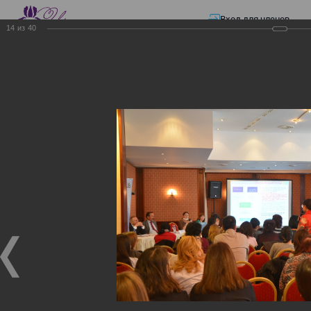
Вход для членов
14
из
40
☰ Меню
Главная страница
—
Презентации
—
Изменения в трудовом и налоговом
законодательстве: Обязательное медицинское страхование, всеобщее
налоговое декларирование, изменения в налоговом законодательстве
2017 года в части ИПН и СН
Изменения в трудовом и
налоговом
законодательстве:
Обязательное
медицинское страхование,