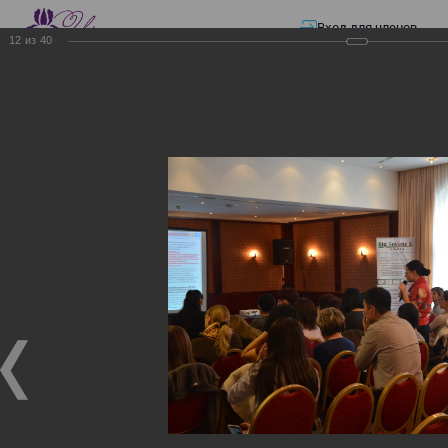
Вход для членов
12
из
40
☰ Меню
Главная страница
—
Презентации
—
Изменения в трудовом и налоговом
законодательстве: Обязательное медицинское страхование, всеобщее
налоговое декларирование, изменения в налоговом законодательстве
2017 года в части ИПН и СН
Изменения в трудовом и
налоговом
законодательстве:
Обязательное
медицинское страхование,