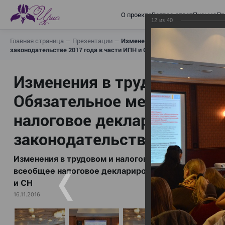
О проекте
Вопрос-ответ
Письма
Пр
12
из
40
Главная страница
—
Презентации
—
Изменения в трудовом и налогов
законодательстве 2017 года в части ИПН и СН
Изменения в трудовом и н
Обязательное медицинское
налоговое декларирование,
законодательстве 2017 год
Изменения в трудовом и налоговом законодательс
всеобщее налоговое декларирование, изменения в 
и СН
16.11.2016