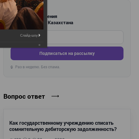
РАССЫЛКА
Новости и изменения
для бухгалтеров Казахстана
Введите ваш e-mail
Слайд-шоу:
Подписаться на рассылку
Раз в неделю. Без спама.
🔒
Вопрос ответ
Как государственному учреждению списать
сомнительную дебиторскую задолженность?