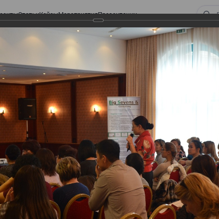
оекты
Статьи
Кейсы
Мероприятия
Презентации
ом законодательстве: Обязательное медицинское страхование, всеобщее
алоговом законодательстве:
 страхование, всеобщее
 изменения в налоговом
а в части ИПН и СН
тве: Обязательное медицинское страхование,
налоговом законодательстве 2017 года в части ИПН