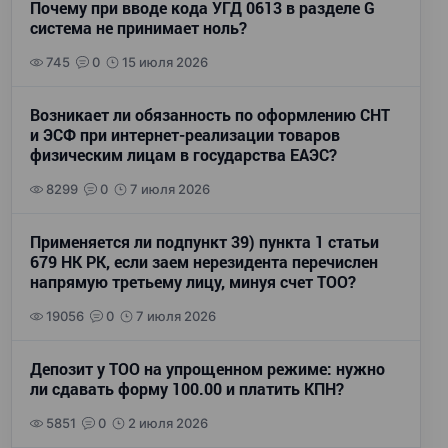
Почему при вводе кода УГД 0613 в разделе G
система не принимает ноль?
745
0
15 июля 2026
Возникает ли обязанность по оформлению СНТ
и ЭСФ при интернет-реализации товаров
физическим лицам в государства ЕАЭС?
8299
0
7 июля 2026
Применяется ли подпункт 39) пункта 1 статьи
679 НК РК, если заем нерезидента перечислен
напрямую третьему лицу, минуя счет ТОО?
19056
0
7 июля 2026
Депозит у ТОО на упрощенном режиме: нужно
ли сдавать форму 100.00 и платить КПН?
5851
0
2 июля 2026