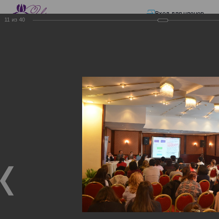
Вход для членов
11
из
40
☰ Меню
Главная страница
—
Презентации
—
Изменения в трудовом и налоговом
законодательстве: Обязательное медицинское страхование, всеобщее
налоговое декларирование, изменения в налоговом законодательстве
2017 года в части ИПН и СН
Изменения в трудовом и
налоговом
законодательстве:
Обязательное
медицинское страхование,