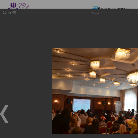
Вход для членов
10
из
40
☰ Меню
Главная страница
—
Презентации
—
Изменения в трудовом и налоговом
законодательстве: Обязательное медицинское страхование, всеобщее
налоговое декларирование, изменения в налоговом законодательстве
2017 года в части ИПН и СН
Изменения в трудовом и
налоговом
законодательстве:
Обязательное
медицинское страхование,