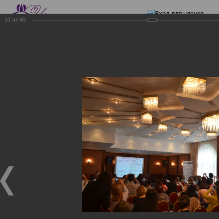
Вход для членов
10
из
40
☰ Меню
Главная страница
—
Презентации
—
Изменения в трудовом и налоговом
законодательстве: Обязательное медицинское страхование, всеобщее
налоговое декларирование, изменения в налоговом законодательстве
2017 года в части ИПН и СН
Изменения в трудовом и
налоговом
законодательстве:
Обязательное
медицинское страхование,