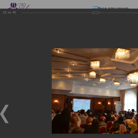
Вход для членов
10
из
40
☰ Меню
Главная страница
—
Презентации
—
Изменения в трудовом и налоговом
законодательстве: Обязательное медицинское страхование, всеобщее
налоговое декларирование, изменения в налоговом законодательстве
2017 года в части ИПН и СН
Изменения в трудовом и
налоговом
законодательстве:
Обязательное
медицинское страхование,