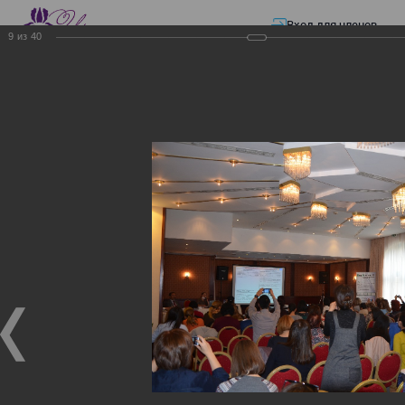
Вход для членов
9
из
40
☰ Меню
Главная страница
—
Презентации
—
Изменения в трудовом и налоговом
законодательстве: Обязательное медицинское страхование, всеобщее
налоговое декларирование, изменения в налоговом законодательстве
2017 года в части ИПН и СН
Изменения в трудовом и
налоговом
законодательстве:
Обязательное
медицинское страхование,