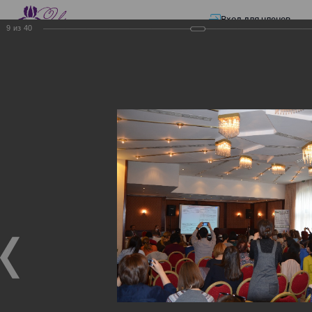
Вход для членов
9
из
40
☰ Меню
Главная страница
—
Презентации
—
Изменения в трудовом и налоговом
законодательстве: Обязательное медицинское страхование, всеобщее
налоговое декларирование, изменения в налоговом законодательстве
2017 года в части ИПН и СН
Изменения в трудовом и
налоговом
законодательстве:
Обязательное
медицинское страхование,