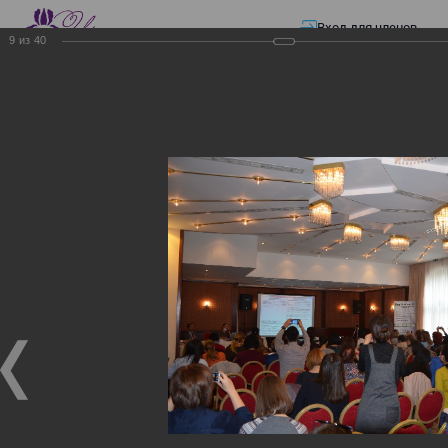
Вход для членов
9
из
40
☰ Меню
Главная страница
—
Презентации
—
Изменения в трудовом и налоговом
законодательстве: Обязательное медицинское страхование, всеобщее
налоговое декларирование, изменения в налоговом законодательстве
2017 года в части ИПН и СН
Изменения в трудовом и
налоговом
законодательстве:
Обязательное
медицинское страхование,