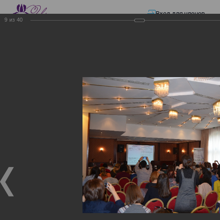
Вход для членов
9
из
40
☰ Меню
Главная страница
—
Презентации
—
Изменения в трудовом и налоговом
законодательстве: Обязательное медицинское страхование, всеобщее
налоговое декларирование, изменения в налоговом законодательстве
2017 года в части ИПН и СН
Изменения в трудовом и
налоговом
законодательстве:
Обязательное
медицинское страхование,