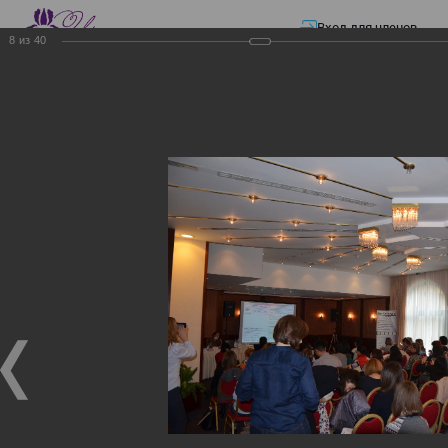
Вход для членов
8
из
40
☰ Меню
Главная страница
—
Презентации
—
Изменения в трудовом и налоговом
законодательстве: Обязательное медицинское страхование, всеобщее
налоговое декларирование, изменения в налоговом законодательстве
2017 года в части ИПН и СН
Изменения в трудовом и
налоговом
законодательстве:
Обязательное
медицинское страхование,