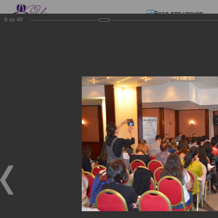
Вход для членов
6
из
40
☰ Меню
Главная страница
—
Презентации
—
Изменения в трудовом и налоговом
законодательстве: Обязательное медицинское страхование, всеобщее
налоговое декларирование, изменения в налоговом законодательстве
2017 года в части ИПН и СН
Изменения в трудовом и
налоговом
законодательстве:
Обязательное
медицинское страхование,