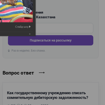
РАССЫЛКА
Новости и изменения
для бухгалтеров Казахстана
Введите ваш e-mail
Слайд-шоу:
Подписаться на рассылку
Раз в неделю. Без спама.
🔒
Вопрос ответ
Как государственному учреждению списать
сомнительную дебиторскую задолженность?