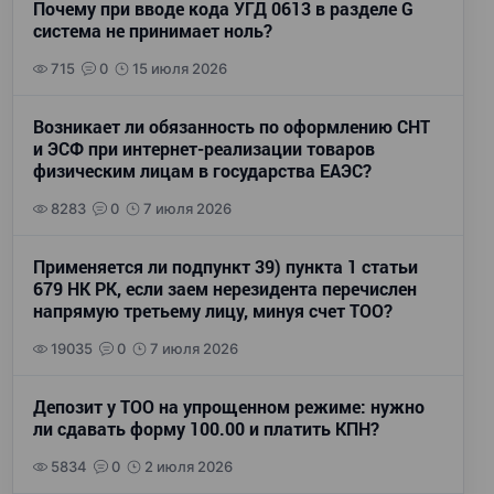
Почему при вводе кода УГД 0613 в разделе G
система не принимает ноль?
715
0
15 июля 2026
Возникает ли обязанность по оформлению СНТ
и ЭСФ при интернет-реализации товаров
физическим лицам в государства ЕАЭС?
8283
0
7 июля 2026
Применяется ли подпункт 39) пункта 1 статьи
679 НК РК, если заем нерезидента перечислен
напрямую третьему лицу, минуя счет ТОО?
19035
0
7 июля 2026
Депозит у ТОО на упрощенном режиме: нужно
ли сдавать форму 100.00 и платить КПН?
5834
0
2 июля 2026