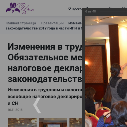
О проекте
Вопрос-ответ
Письма
Пр
6
из
40
Главная страница
—
Презентации
—
Изменения в трудовом и налогов
законодательстве 2017 года в части ИПН и СН
Изменения в трудовом и н
Обязательное медицинское
налоговое декларирование,
законодательстве 2017 год
Изменения в трудовом и налоговом законодательс
всеобщее налоговое декларирование, изменения в 
и СН
16.11.2016