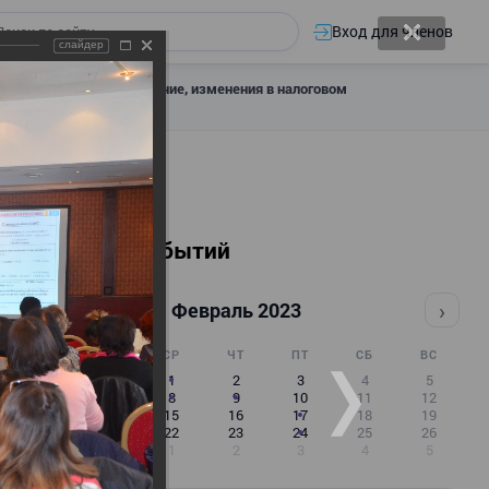
Вход для членов
слайдер
 налоговое декларирование, изменения в налоговом
Календарь событий
‹
›
Февраль 2023
ПН
ВТ
СР
ЧТ
ПТ
СБ
ВС
30
31
1
2
3
4
5
6
7
8
9
10
11
12
13
14
15
16
17
18
19
20
21
22
23
24
25
26
27
28
1
2
3
4
5