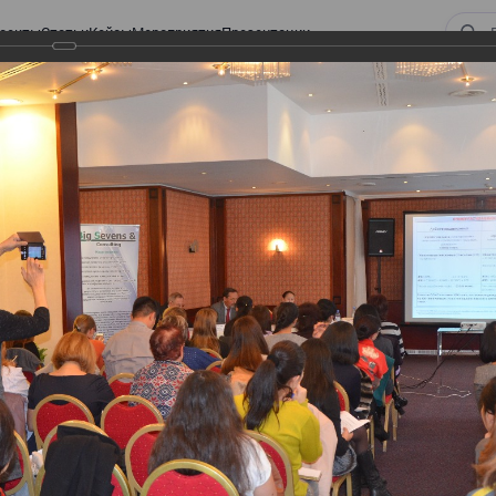
оекты
Статьи
Кейсы
Мероприятия
Презентации
ом законодательстве: Обязательное медицинское страхование, всеобщее
алоговом законодательстве:
 страхование, всеобщее
 изменения в налоговом
а в части ИПН и СН
тве: Обязательное медицинское страхование,
налоговом законодательстве 2017 года в части ИПН