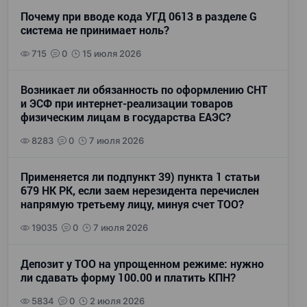
Почему при вводе кода УГД 0613 в разделе G
система не принимает ноль?
715
0
15 июля 2026
Возникает ли обязанность по оформлению СНТ
и ЭСФ при интернет-реализации товаров
физическим лицам в государства ЕАЭС?
8283
0
7 июля 2026
Применяется ли подпункт 39) пункта 1 статьи
679 НК РК, если заем нерезидента перечислен
напрямую третьему лицу, минуя счет ТОО?
19035
0
7 июля 2026
Депозит у ТОО на упрощенном режиме: нужно
ли сдавать форму 100.00 и платить КПН?
5834
0
2 июля 2026