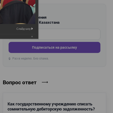
РАССЫЛКА
Новости и изменения
для бухгалтеров Казахстана
Слайд-шоу:
Введите ваш e-mail
Подписаться на рассылку
Раз в неделю. Без спама.
🔒
Вопрос ответ
Как государственному учреждению списать
сомнительную дебиторскую задолженность?