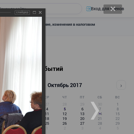
Вход для членов
слайдер
 налоговое декларирование, изменения в налоговом
Календарь событий
‹
›
Октябрь 2017
ПН
ВТ
СР
ЧТ
ПТ
СБ
ВС
25
26
27
28
29
30
1
2
3
4
5
6
7
8
9
10
11
12
13
14
15
16
17
18
19
20
21
22
23
24
25
26
27
28
29
30
31
1
2
3
4
5