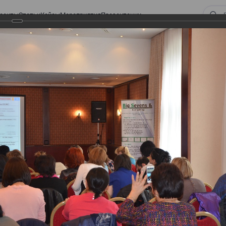
оекты
Статьи
Кейсы
Мероприятия
Презентации
ом законодательстве: Обязательное медицинское страхование, всеобщее
алоговом законодательстве:
 страхование, всеобщее
 изменения в налоговом
а в части ИПН и СН
тве: Обязательное медицинское страхование,
налоговом законодательстве 2017 года в части ИПН