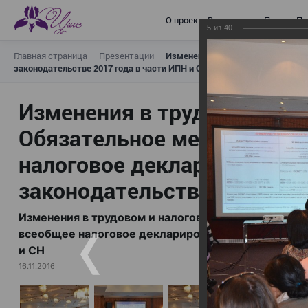
О проекте
Вопрос-ответ
Письма
Пр
5
из
40
Главная страница
—
Презентации
—
Изменения в трудовом и налогов
законодательстве 2017 года в части ИПН и СН
Изменения в трудовом и н
Обязательное медицинское
налоговое декларирование,
законодательстве 2017 год
Изменения в трудовом и налоговом законодательс
всеобщее налоговое декларирование, изменения в 
и СН
16.11.2016