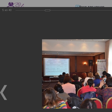
Вход для членов
5
из
40
☰ Меню
Главная страница
—
Презентации
—
Изменения в трудовом и налоговом
законодательстве: Обязательное медицинское страхование, всеобщее
налоговое декларирование, изменения в налоговом законодательстве
2017 года в части ИПН и СН
Изменения в трудовом и
налоговом
законодательстве:
Обязательное
медицинское страхование,