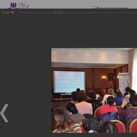
Вход для членов
5
из
40
☰ Меню
Главная страница
—
Презентации
—
Изменения в трудовом и налоговом
законодательстве: Обязательное медицинское страхование, всеобщее
налоговое декларирование, изменения в налоговом законодательстве
2017 года в части ИПН и СН
Изменения в трудовом и
налоговом
законодательстве:
Обязательное
медицинское страхование,