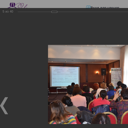
Вход для членов
5
из
40
☰ Меню
Главная страница
—
Презентации
—
Изменения в трудовом и налоговом
законодательстве: Обязательное медицинское страхование, всеобщее
налоговое декларирование, изменения в налоговом законодательстве
2017 года в части ИПН и СН
Изменения в трудовом и
налоговом
законодательстве:
Обязательное
медицинское страхование,