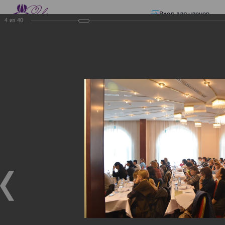
Вход для членов
4
из
40
☰ Меню
Главная страница
—
Презентации
—
Изменения в трудовом и налоговом
законодательстве: Обязательное медицинское страхование, всеобщее
налоговое декларирование, изменения в налоговом законодательстве
2017 года в части ИПН и СН
Изменения в трудовом и
налоговом
законодательстве:
Обязательное
медицинское страхование,