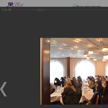
Вход для членов
4
из
40
☰ Меню
Главная страница
—
Презентации
—
Изменения в трудовом и налоговом
законодательстве: Обязательное медицинское страхование, всеобщее
налоговое декларирование, изменения в налоговом законодательстве
2017 года в части ИПН и СН
Изменения в трудовом и
налоговом
законодательстве:
Обязательное
медицинское страхование,