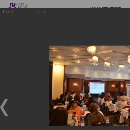
Вход для членов
3
из
40
☰ Меню
Главная страница
—
Презентации
—
Изменения в трудовом и налоговом
законодательстве: Обязательное медицинское страхование, всеобщее
налоговое декларирование, изменения в налоговом законодательстве
2017 года в части ИПН и СН
Изменения в трудовом и
налоговом
законодательстве:
Обязательное
медицинское страхование,