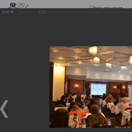
Вход для членов
3
из
40
☰ Меню
Главная страница
—
Презентации
—
Изменения в трудовом и налоговом
законодательстве: Обязательное медицинское страхование, всеобщее
налоговое декларирование, изменения в налоговом законодательстве
2017 года в части ИПН и СН
Изменения в трудовом и
налоговом
законодательстве:
Обязательное
медицинское страхование,