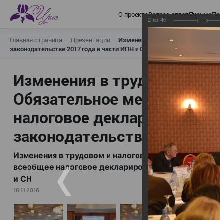
О проекте
Вопрос-ответ
Письма
Пр
2
из
40
Главная страница
—
Презентации
—
Изменения в трудовом и налогов
законодательстве 2017 года в части ИПН и СН
Изменения в трудовом и н
Обязательное медицинское
налоговое декларирование,
законодательстве 2017 год
Изменения в трудовом и налоговом законодательс
всеобщее налоговое декларирование, изменения в 
и СН
16.11.2016