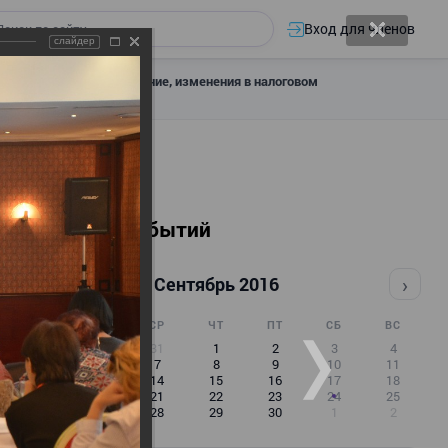
Вход для членов
слайдер
 налоговое декларирование, изменения в налоговом
Календарь событий
‹
›
Сентябрь 2016
ПН
ВТ
СР
ЧТ
ПТ
СБ
ВС
29
30
31
1
2
3
4
5
6
7
8
9
10
11
12
13
14
15
16
17
18
19
20
21
22
23
24
25
26
27
28
29
30
1
2