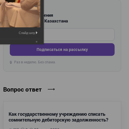
РАССЫЛКА
Новости и изменения
для бухгалтеров Казахстана
Введите ваш e-mail
Слайд-шоу:
Подписаться на рассылку
Раз в неделю. Без спама.
🔒
Вопрос ответ
Как государственному учреждению списать
сомнительную дебиторскую задолженность?