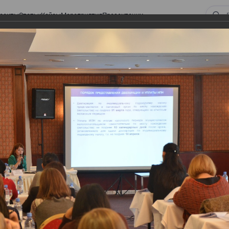
оекты
Статьи
Кейсы
Мероприятия
Презентации
ом законодательстве: Обязательное медицинское страхование, всеобщее
алоговом законодательстве:
 страхование, всеобщее
 изменения в налоговом
а в части ИПН и СН
тве: Обязательное медицинское страхование,
налоговом законодательстве 2017 года в части ИПН