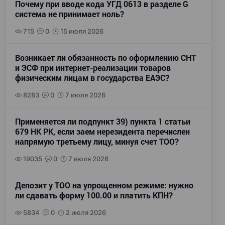
Почему при вводе кода УГД 0613 в разделе G
система не принимает ноль?
715
0
15 июля 2026
Возникает ли обязанность по оформлению СНТ
и ЭСФ при интернет-реализации товаров
физическим лицам в государства ЕАЭС?
8283
0
7 июля 2026
Применяется ли подпункт 39) пункта 1 статьи
679 НК РК, если заем нерезидента перечислен
напрямую третьему лицу, минуя счет ТОО?
19035
0
7 июля 2026
Депозит у ТОО на упрощенном режиме: нужно
ли сдавать форму 100.00 и платить КПН?
5834
0
2 июля 2026