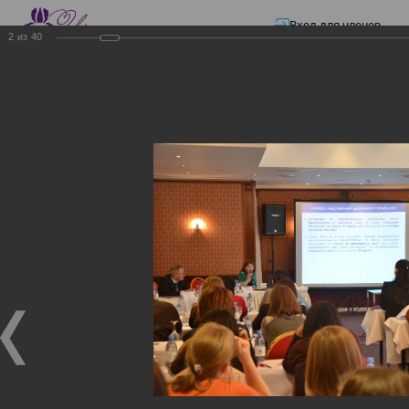
Вход для членов
2
из
40
☰ Меню
Главная страница
—
Презентации
—
Изменения в трудовом и налоговом
законодательстве: Обязательное медицинское страхование, всеобщее
налоговое декларирование, изменения в налоговом законодательстве
2017 года в части ИПН и СН
Изменения в трудовом и
налоговом
законодательстве:
Обязательное
медицинское страхование,