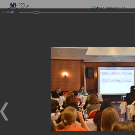
Вход для членов
2
из
40
☰ Меню
Главная страница
—
Презентации
—
Изменения в трудовом и налоговом
законодательстве: Обязательное медицинское страхование, всеобщее
налоговое декларирование, изменения в налоговом законодательстве
2017 года в части ИПН и СН
Изменения в трудовом и
налоговом
законодательстве:
Обязательное
медицинское страхование,